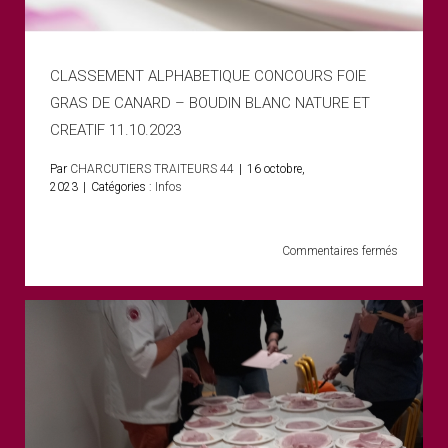
CLASSEMENT ALPHABETIQUE CONCOURS FOIE
GRAS DE CANARD – BOUDIN BLANC NATURE ET
CREATIF 11.10.2023
Par
CHARCUTIERS TRAITEURS 44
|
16 octobre,
2023
|
Catégories :
Infos
sur
Commentaires fermés
CLASSE
ALPHABE
CONCOU
FOIE
GRAS
DE
CANARD
–
BOUDIN