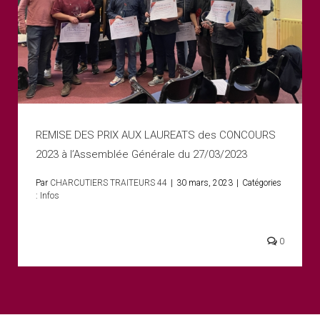
REMISE DES PRIX AUX LAUREATS des CONCOURS
2023 à l’Assemblée Générale du 27/03/2023
Par
CHARCUTIERS TRAITEURS 44
|
30 mars, 2023
|
Catégories
:
Infos
0