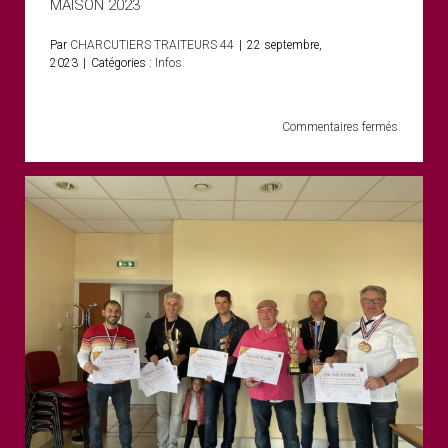
MAISON 2023
Par
CHARCUTIERS TRAITEURS 44
|
22 septembre,
2023
|
Catégories :
Infos
sur
Commentaires fermés
TROPHE
NATIONA
MEILLEU
JAMBON
CUIT
MAISON
2023