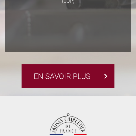
Il en existe plusieurs :
(CQP)
CQP Chef Charcutier
CQP Vente en charcuterie
CQP Traiteur organisateur de réception (TOR)
CQP Manager de boutique
EN SAVOIR PLUS