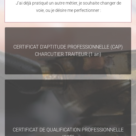
J’ai déjà pratiqué un autre métier, je souhaite changer de
voie, ou je désire me perfectionner :
CERTIFICAT D’APTITUDE PROFESSIONNELLE (CAP)
CHARCUTIER TRAITEUR (1 an)
CERTIFICAT D’APTITUDE PROFESSIONNELLE (CAP)
CHARCUTIER TRAITEUR (1 an)
Apprendre les bases du métier de Charcutier-Traiteur.
CERTIFICAT DE QUALIFICATION PROFESSIONNELLE
(CQP)
Il s’agit d’une reconnaissance de capacités par la branche
professionnelle. Cette formation donne accès à un certificat
reconnu dans la Convention Collective de la Charcuterie.
CERTIFICAT DE QUALIFICATION PROFESSIONNELLE