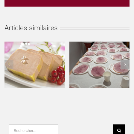
Articles similaires
REMISE DES PRIX AUX
TROPHEE NATIONAL
LAUREATS DES CONCOURS
MEILLEUR JAMBON CUIT
REGIONAUX FROMAGE DE
MAISON 2023
TETE & SAUCISSON A L’AIL
FUME LE 22 MAI 2023
Rechercher: