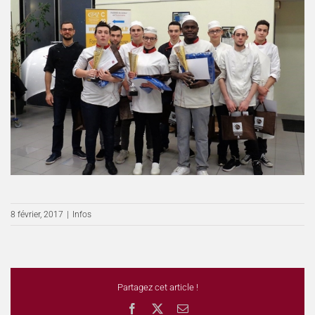
8 février, 2017
|
Infos
Partagez cet article !
Facebook
X
Email