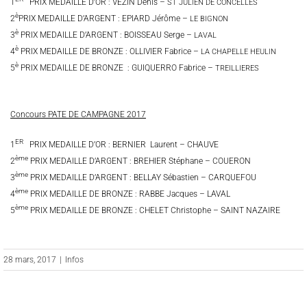
1
PRIX MEDAILLE D’OR : VEZIN Denis –
ST JULIEN DE CONCELLES
è
2
PRIX MEDAILLE D’ARGENT : EPIARD Jérôme –
LE BIGNON
è
3
PRIX MEDAILLE D’ARGENT : BOISSEAU Serge –
LAVAL
è
4
PRIX MEDAILLE DE BRONZE : OLLIVIER Fabrice –
LA CHAPELLE HEULIN
è
5
PRIX MEDAILLE DE BRONZE : GUIQUERRO Fabrice –
TREILLIERES
Concours PATE DE CAMPAGNE 2017
ER
1
PRIX MEDAILLE D’OR : BERNIER Laurent – CHAUVE
ème
2
PRIX MEDAILLE D’ARGENT : BREHIER Stéphane – COUERON
ème
3
PRIX MEDAILLE D’ARGENT : BELLAY Sébastien – CARQUEFOU
ème
4
PRIX MEDAILLE DE BRONZE : RABBE Jacques – LAVAL
ème
5
PRIX MEDAILLE DE BRONZE : CHELET Christophe – SAINT NAZAIRE
28 mars, 2017
|
Infos