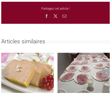
Partagez cet article !
Facebook
X
Email
Articles similaires
REMISE DES PRIX AUX
TROPHEE NATIONAL
LAUREATS DES CONCOURS
MEILLEUR JAMBON CUIT
REGIONAUX FROMAGE DE
MAISON 2023
TETE & SAUCISSON A L’AIL
FUME LE 22 MAI 2023