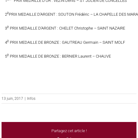
1
PRIX MEDAILLE D’OR : VEZIN Denis – ST JULIEN DE CONCELLES
è
2
PRIX MEDAILLE D’ARGENT : SOUTON Frédéric – LA CHAPELLE DES MARA
è
3
PRIX MEDAILLE D’ARGENT : CHELET Christophe – SAINT NAZAIRE
è
4
PRIX MEDAILLE DE BRONZE : GAUTREAU Germain – SAINT MOLF
è
5
PRIX MEDAILLE DE BRONZE : BERNIER Laurent – CHAUVE
13 juin, 2017
|
Infos
Partagez cet article !