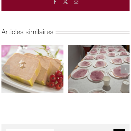
Facebook
X
Email
Articles similaires
REMISE DES PRIX AUX
TROPHEE NATIONAL
LAUREATS DES CONCOURS
MEILLEUR JAMBON CUIT
REGIONAUX FROMAGE DE
MAISON 2023
TETE & SAUCISSON A L’AIL
FUME LE 22 MAI 2023