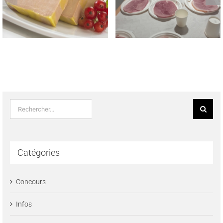
TROPHEE NATIONAL
LAUREATS DES CONCOURS
MEILLEUR JAMBON CUIT
REGIONAUX FROMAGE DE
MAISON 2023
TETE & SAUCISSON A L’AIL
FUME LE 22 MAI 2023
Rechercher:
Catégories
Concours
Infos