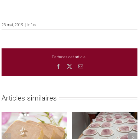
23 mai, 2019
|
Infos
Partagez cet article !
Facebook
X
Email
Articles similaires
REMISE DES PRIX AUX