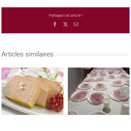
Partagez cet article !
Facebook
X
Email
Articles similaires
REMISE DES PRIX AUX
TROPHEE NATIONAL
LAUREATS DES CONCOURS
MEILLEUR JAMBON CUIT
REGIONAUX FROMAGE DE
MAISON 2023
TETE & SAUCISSON A L’AIL
FUME LE 22 MAI 2023