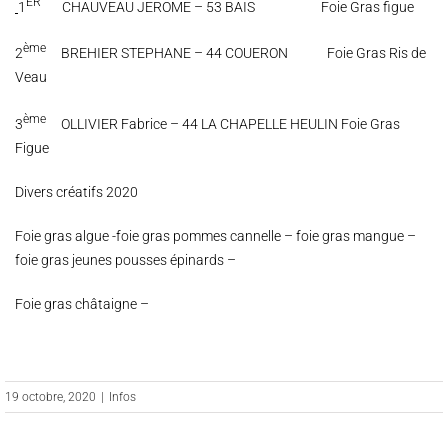
ER
1
CHAUVEAU JEROME – 53 BAIS Foie Gras figue
ème
2
BREHIER STEPHANE – 44 COUERON Foie Gras Ris de
Veau
ème
3
OLLIVIER Fabrice – 44 LA CHAPELLE HEULIN Foie Gras
Figue
Divers créatifs 2020
Foie gras algue -foie gras pommes cannelle – foie gras mangue –
foie gras jeunes pousses épinards –
Foie gras châtaigne –
19 octobre, 2020
|
Infos