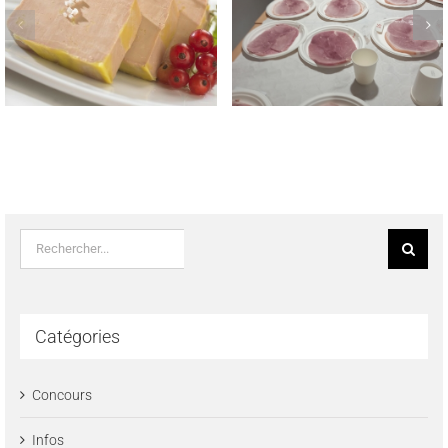
REMISE DES PRIX AUX
TROPHEE NATIONAL
LAUREATS DES CONCOURS
MEILLEUR JAMBON CUIT
REGIONAUX FROMAGE DE
MAISON 2023
TETE & SAUCISSON A L’AIL
FUME LE 22 MAI 2023
Rechercher:
Catégories
Concours
Infos