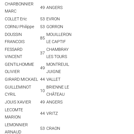
CHARBONNIER
49
ANGERS
MARC
COLLET Eric
53
EVRON
CORNU Philippe
53
GORRON
DOUSSIN
MOUILLERON
85
FRANCOIS
LE CAPTIF
FESSARD
CHAMBRAY
37
VINCENT
LES TOURS
GENTILHOMME
MONTREUIL
49
OLIVIER
JUIGNE
GIRARD MICKAEL
44
VALLET
GUILLEMINOT
BRIENNE LE
10
CYRIL
CHÂTEAU
JOUIS XAVIER
49
ANGERS
LECOMTE
44
VRITZ
MARION
LEMONNIER
53
CRAON
ARNAUD