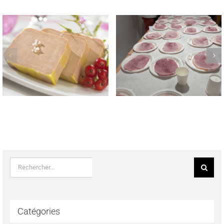
REMISE DES PRIX AUX
TROPHEE NATIONAL
LAUREATS DES CONCOURS
MEILLEUR JAMBON CUIT
REGIONAUX FROMAGE DE
MAISON 2023
TETE & SAUCISSON A L’AIL
FUME LE 22 MAI 2023
Rechercher:
Catégories