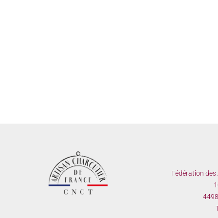
Fédération des 
1
44980
T