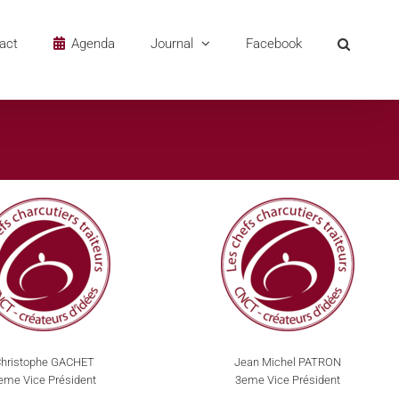
act
Agenda
Journal
Facebook
hristophe GACHET
Jean Michel PATRON
eme Vice Président
3eme Vice Président