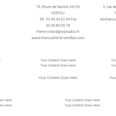
76, Route de Nantes 44120
5, rue 
VERTOU
T
Tél : 02.40.34.52.94 Fax
lescharcu
02.40.80.09.78
Pierre-cotard@wanadoo.fr
www.charcuterie-le-vertillais.com
U
Your Content Goes Here
You
Your Content Goes Here
You
Your Content Goes Here
You
oes Here
Your Content Goes Here
oes Here
Your Content Goes Here