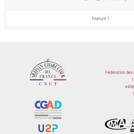
Feature 1
Fédération des 
1
44980
T