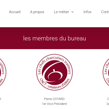
Accueil
A propos
Le métier
Infos
Cont
les membres du bureau
R
Pierre COTARD
C
1er Vice Président
2