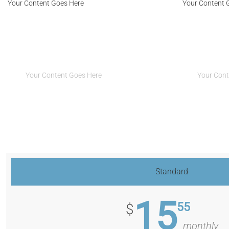
Your Content Goes Here
Your Content 
Your Content Goes Here
Your Co
Your Content Goes Here
Your Cont
Standard
15
55
$
monthly