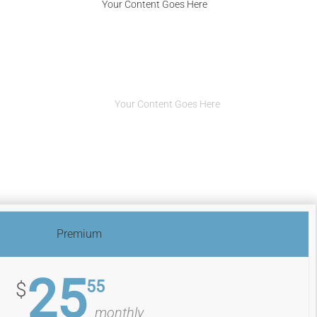
Your Content Goes Here
re
Your Content Goes Here
Your Content Goes Here
Premium
25
55
$
monthly