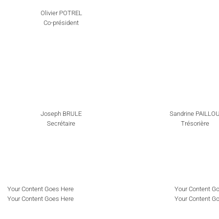
Olivier POTREL
Co-président
Joseph BRULE
Sandrine PAILLO
Secrétaire
Trésorière
Your Content Goes Here
Your Content G
Your Content Goes Here
Your Content G