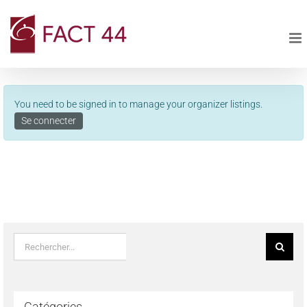
Passer
au
contenu
You need to be signed in to manage your organizer listings.
Se connecter
Rechercher:
Catégories