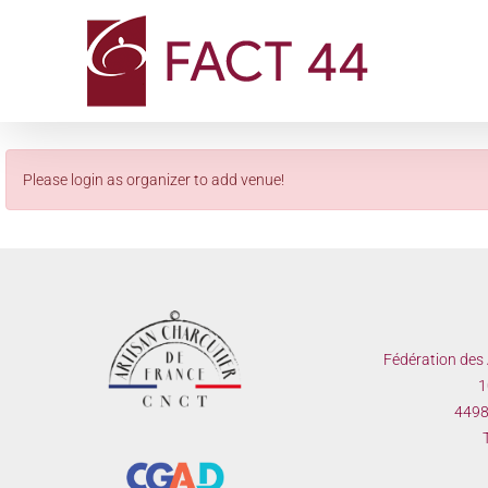
Passer
au
contenu
Please login as organizer to add venue!
Fédération des 
1
44980
T