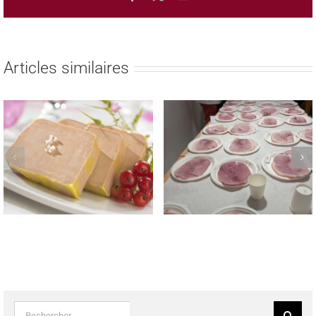
Articles similaires
REMISE DES PRIX AUX
TROPHEE NATIONAL
LAUREATS DES CONCOURS
MEILLEUR JAMBON CUIT
REGIONAUX FROMAGE DE
MAISON 2023
TETE & SAUCISSON A L’AIL
FUME LE 22 MAI 2023
Rechercher: