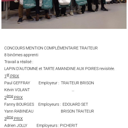
CONCOURS MENTION COMPLÉMENTAIRE TRAITEUR
8 binômes apprenti
Travail a réalisé :
LAPIN D’AUTOMNE et TARTE AMANDINE AUX POIRES revisitée.
er
1
PRIX
Paul GEFFRAY Employeur : TRAITEUR BRISON
Kévin VOLANT …
ème
2
PRIX
Fanny BOURGES Employeurs : EDOUARD SET
Yann RABINEAU BRISON TRAITEUR
ème
3
PRIX
Adrien JOLLY Employeurs : PICHERIT