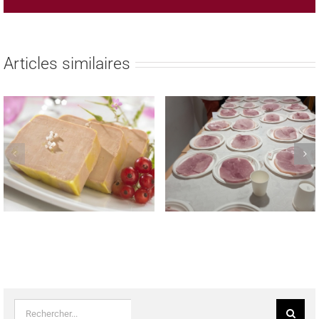
Articles similaires
REMISE DES PRIX AUX
TROPHEE NATIONAL
LAUREATS DES CONCOURS
MEILLEUR JAMBON CUIT
REGIONAUX FROMAGE DE
MAISON 2023
TETE & SAUCISSON A L’AIL
FUME LE 22 MAI 2023
Rechercher: