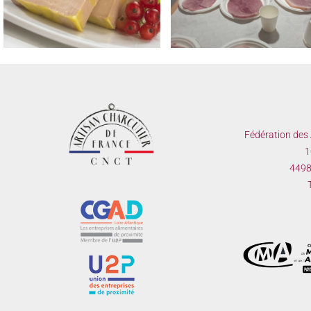
TROPHEE NATIONAL MEILLEUR
REGIONAUX FROMAGE D
JAMBON CUIT MAISON 2023
TETE & SAUCISSON A L’AI
FUME LE 22 MAI 2023
Fédération des 
1
44980
T