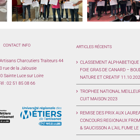
LAUREATS des CONCOURS
CONCOURS FOIE GR
E
2023 à l’Assemblée Générale du
CANARD – BOUDIN 
L
27/03/2023
NATURE ET CREATIF 11
CONTACT INFO
ARTICLES RÉCENTS
Artisans Charcutiers Traiteurs 44
CLASSEMENT ALPHABETIQUE
0 rue de la Jalousie
FOIE GRAS DE CANARD – BOU
 Sainte Luce sur Loire
NATURE ET CREATIF 11.10.20
él :
02 51 85 08 66
TROPHEE NATIONAL MEILLEU
CUIT MAISON 2023
REMISE DES PRIX AUX LAURE
CONCOURS REGIONAUX FROM
& SAUCISSON A L’AIL FUME LE