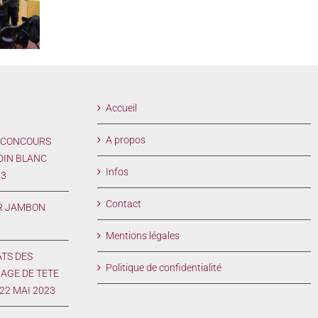
AS DE
TROPHEE NATIONAL MEILLEUR
REGIONAUX F
BLANC
JAMBON CUIT MAISON 2023
TETE & SAUCIS
.10.2023
FUME LE 22
Accueil
A propos
 CONCOURS
DIN BLANC
Infos
23
Contact
R JAMBON
Mentions légales
ATS DES
Politique de confidentialité
AGE DE TETE
 22 MAI 2023