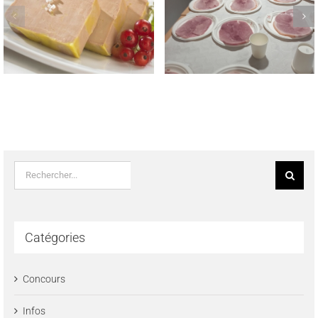
REMISE DES PRIX AUX
TROPHEE NATIONAL
LAUREATS DES CONCOURS
MEILLEUR JAMBON CUIT
REGIONAUX FROMAGE DE
MAISON 2023
TETE & SAUCISSON A L’AIL
FUME LE 22 MAI 2023
Rechercher:
Catégories
Concours
Infos