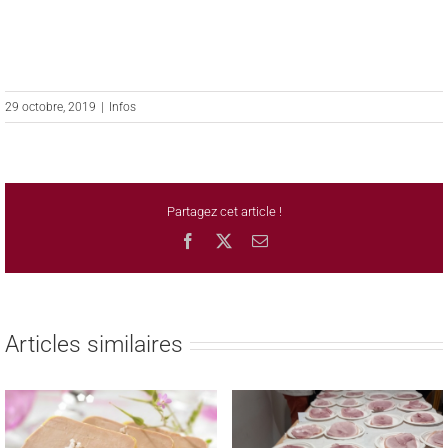
Thème du concours : «
LA MUSIQUE
»
29 octobre, 2019
|
Infos
Partagez cet article !
Facebook
X
Email
Articles similaires