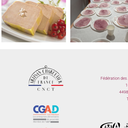
REMISE DES PRIX AUX
LAUREATS DES CONCOUR
TROPHEE NATIONAL MEILLEUR
REGIONAUX FROMAGE D
JAMBON CUIT MAISON 2023
TETE & SAUCISSON A L’AI
FUME LE 22 MAI 2023
Fédération des 
1
44980
T