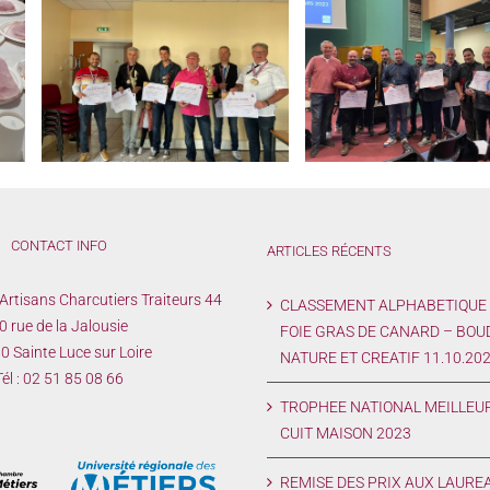
REMISE DES PRIX AUX
CLASSEMENT ALPHA
S
LAUREATS des CONCOURS
CONCOURS FOIE GR
E
2023 à l’Assemblée Générale du
CANARD – BOUDIN 
L
27/03/2023
NATURE ET CREATIF 11
CONTACT INFO
ARTICLES RÉCENTS
Artisans Charcutiers Traiteurs 44
CLASSEMENT ALPHABETIQUE
0 rue de la Jalousie
FOIE GRAS DE CANARD – BOU
 Sainte Luce sur Loire
NATURE ET CREATIF 11.10.20
él :
02 51 85 08 66
TROPHEE NATIONAL MEILLEU
CUIT MAISON 2023
REMISE DES PRIX AUX LAURE