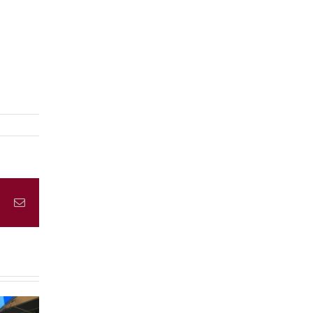
book
X
Email