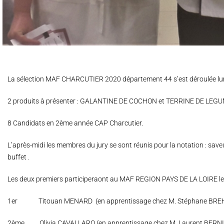
La sélection MAF CHARCUTIER 2020 département 44 s’est déroulée l
2 produits à présenter : GALANTINE DE COCHON et TERRINE DE LEG
8 Candidats en 2ème année CAP Charcutier.
L’après-midi les membres du jury se sont réunis pour la notation : sav
buffet .
Les deux premiers participeraont au MAF REGION PAYS DE LA LOIRE le
1er Titouan MENARD (en apprentissage chez M. Stéphane BRE
2ème Olivia CAVALLARO (en apprentissage chez M. Laurent BERN