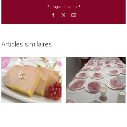
Partagez cet article !
Facebook
X
Email
Articles similaires
REMISE DES PRIX AUX
TROPHEE NATIONAL
LAUREATS DES CONCOURS
MEILLEUR JAMBON CUIT
REGIONAUX FROMAGE DE
MAISON 2023
TETE & SAUCISSON A L’AIL
FUME LE 22 MAI 2023