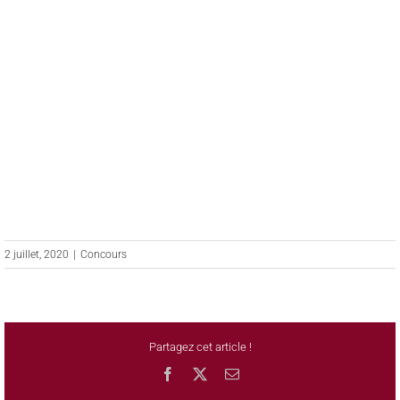
2 juillet, 2020
|
Concours
Partagez cet article !
Facebook
X
Email