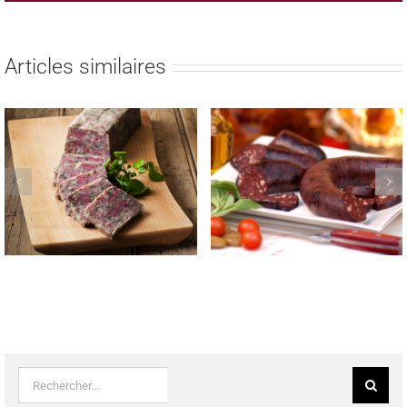
Articles similaires
CONCOURS REGIONAUX
Résultats alpha des concours
2023 BOUDIN NOIR & PATE
FROMAGE DE TETE &
DE CAMPAGNE
SAUCISSON A L’AIL FUME
Rechercher: