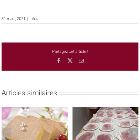
31 mars, 2021
|
Infos
Partagez cet article !
Facebook
X
Email
Articles similaires
REMISE DES PRIX AUX
TROPHEE NATIONAL
LAUREATS DES CONCOURS