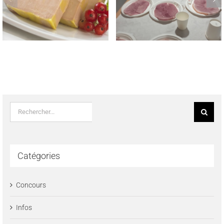
TROPHEE NATIONAL
LAUREATS DES CONCOURS
MEILLEUR JAMBON CUIT
REGIONAUX FROMAGE DE
MAISON 2023
TETE & SAUCISSON A L’AIL
FUME LE 22 MAI 2023
Rechercher:
Catégories
Concours
Infos